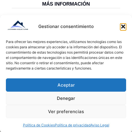
MÁS INFORMACIÓN
ANÁLISIS DE MERCADO
Gestionar consentimiento
Proporcionamos información detallada sobre
tendencias y oportunidades en tu sector,
Para ofrecer las mejores experiencias, utilizamos tecnologías como las
permitiéndote tomar decisiones informadas.
cookies para almacenar y/o acceder a la información del dispositivo. El
consentimiento de estas tecnologías nos permitirá procesar datos como
el comportamiento de navegación o las identificaciones únicas en este
MÁS INFORMACIÓN
sitio. No consentir o retirar el consentimiento, puede afectar
negativamente a ciertas características y funciones.
Aceptar
CONTACTO
NOSOTROS
Denegar
Ver preferencias
TU SOCIO ESTRATÉGICO
Política de Cookies
Política de privacidad
Aviso Legal